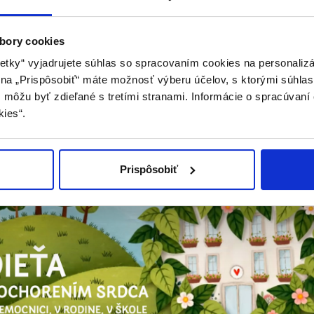
bory cookies
etky“ vyjadrujete súhlas so spracovaním cookies na personaliz
m na „Prispôsobiť“ máte možnosť výberu účelov, s ktorými súhlas
môžu byť zdieľané s tretími stranami. Informácie o spracúvaní 
ením srdca v nemocnici, v r
kies“.
Prispôsobiť