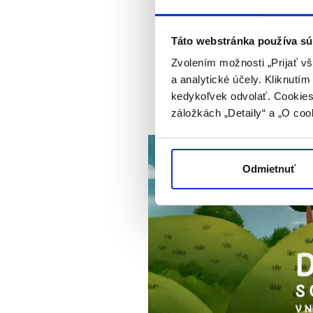
Táto webstránka používa sú
Zvolením možnosti „Prijať vš
a analytické účely. Kliknutí
kedykoľvek odvolať. Cookies 
Dieťa s ochor
záložkách „Detaily“ a „O coo
Odmietnuť