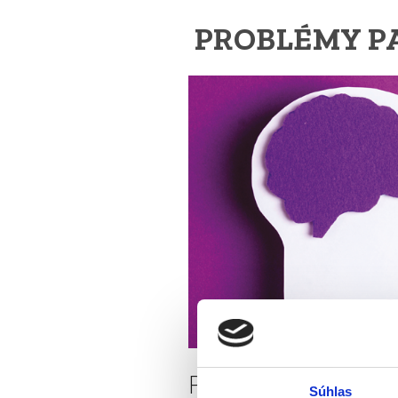
PROBLÉMY PA
Pondelok, 23. 3. 
Súhlas