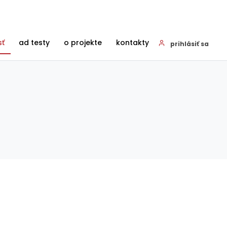
sť
ad testy
o projekte
kontakty
prihlásiť sa