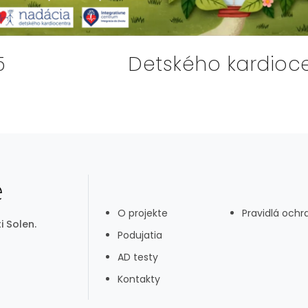
5
Detského kardioce
O projekte
Pravidlá och
i Solen.
Podujatia
AD testy
Kontakty