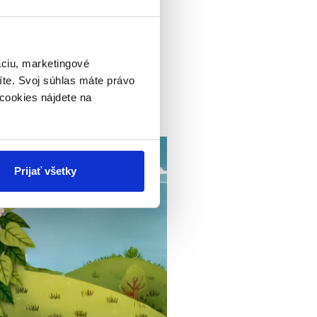
áciu, marketingové
íte. Svoj súhlas máte právo
cookies nájdete na
odine, v škole
Prijať všetky