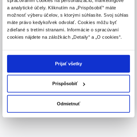
spracovaním cookies na personalizáciu, marketingové
lieky predpisovať alebo vydávať (lekár, lekárnik,
a analytické účely. Kliknutím na „Prispôsobiť“ máte
farmaceutický laborant) podľa platných právnych
možnosť výberu účelov, s ktorými súhlasíte. Svoj súhlas
predpisov Slovenskej republiky.
máte právo kedykoľvek odvolať. Cookies môžu byť
Potvrdením tohto upozornenia vyhlasujem, že som
zdieľané s tretími stranami. Informácie o spracúvaní
E-learningový portál spoločnosti Solen.
zdravotníckym odborníkom v zmysle vyššie uvedenej
cookies nájdete na záložkách „Detaily“ a „O cookies“.
definície, a beriem na vedomie, že informácie na
powered by
týchto stránkach nie sú určené laickej verejnosti. Toto
potvrdenie bude platné 365 dní.
Prijať všetky
O projekte
POTVRDZUJEM, ŽE SOM ZDRAVOTNÍCKY
ODBORNÍK
Podujatia
Prispôsobiť
AD testy
NIE SOM ZDRAVOTNÍCKY ODBORNÍK – OPUSTIŤ
STRÁNKU
Kontakty
Odmietnuť
Pravidlá ochrany osobných údajov