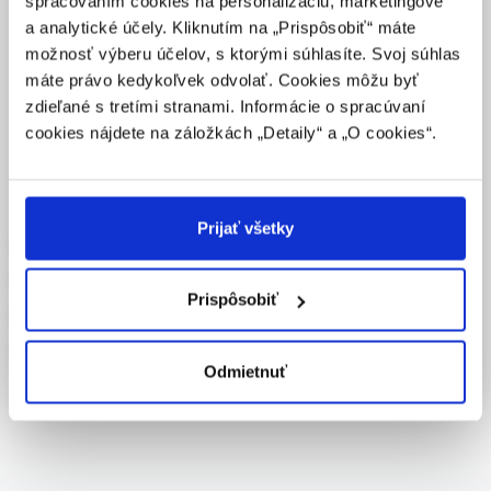
spracovaním cookies na personalizáciu, marketingové
lieky predpisovať alebo vydávať (lekár, lekárnik,
a analytické účely. Kliknutím na „Prispôsobiť“ máte
farmaceutický laborant) podľa platných právnych
možnosť výberu účelov, s ktorými súhlasíte. Svoj súhlas
predpisov Slovenskej republiky.
máte právo kedykoľvek odvolať. Cookies môžu byť
Potvrdením tohto upozornenia vyhlasujem, že som
zdieľané s tretími stranami. Informácie o spracúvaní
E-learningový portál spoločnosti Solen.
zdravotníckym odborníkom v zmysle vyššie uvedenej
cookies nájdete na záložkách „Detaily“ a „O cookies“.
definície, a beriem na vedomie, že informácie na
powered by
týchto stránkach nie sú určené laickej verejnosti. Toto
potvrdenie bude platné 365 dní.
Prijať všetky
O projekte
POTVRDZUJEM, ŽE SOM ZDRAVOTNÍCKY
ODBORNÍK
Podujatia
Prispôsobiť
AD testy
NIE SOM ZDRAVOTNÍCKY ODBORNÍK – OPUSTIŤ
STRÁNKU
Kontakty
Odmietnuť
Pravidlá ochrany osobných údajov