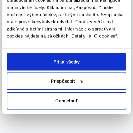
spracovaním cookies na personalizáciu, marketingové
lieky predpisovať alebo vydávať (lekár, lekárnik,
a analytické účely. Kliknutím na „Prispôsobiť“ máte
farmaceutický laborant) podľa platných právnych
možnosť výberu účelov, s ktorými súhlasíte. Svoj súhlas
predpisov Slovenskej republiky.
máte právo kedykoľvek odvolať. Cookies môžu byť
Potvrdením tohto upozornenia vyhlasujem, že som
zdieľané s tretími stranami. Informácie o spracúvaní
E-learningový portál spoločnosti Solen.
zdravotníckym odborníkom v zmysle vyššie uvedenej
cookies nájdete na záložkách „Detaily“ a „O cookies“.
definície, a beriem na vedomie, že informácie na
powered by
týchto stránkach nie sú určené laickej verejnosti. Toto
potvrdenie bude platné 365 dní.
Prijať všetky
O projekte
POTVRDZUJEM, ŽE SOM ZDRAVOTNÍCKY
ODBORNÍK
Podujatia
Prispôsobiť
AD testy
NIE SOM ZDRAVOTNÍCKY ODBORNÍK – OPUSTIŤ
STRÁNKU
Kontakty
Odmietnuť
Pravidlá ochrany osobných údajov